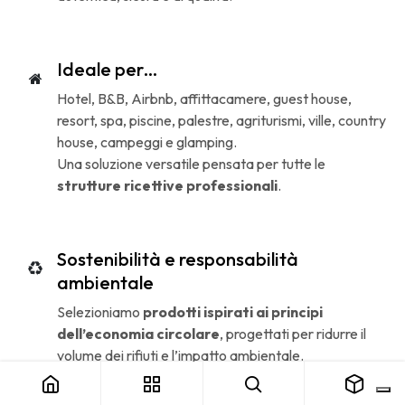
Ideale per…
Hotel, B&B, Airbnb, affittacamere, guest house,
resort, spa, piscine, palestre, agriturismi, ville, country
house, campeggi e glamping.
Una soluzione versatile pensata per tutte le
strutture ricettive professionali
.
Sostenibilità e responsabilità
ambientale
Selezioniamo
prodotti ispirati ai principi
dell’economia circolare
, progettati per ridurre il
Ciabatte Hotel Aperte in Poliestere Monouso
Imposta inclusa
volume dei rifiuti e l’impatto ambientale.
Questo approccio consente di
minimizzare le
emissioni di CO₂
e promuovere una gestione più