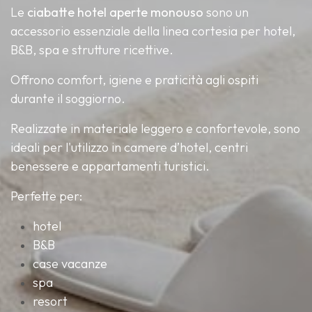
Le
ciabatte hotel aperte monouso
sono un
accessorio essenziale della linea cortesia per hotel,
B&B, spa e strutture ricettive.
Offrono comfort, igiene e praticità agli ospiti
durante il soggiorno.
Realizzate in materiale leggero e confortevole, sono
ideali per l'utilizzo in camere d’hotel, centri
benessere e appartamenti turistici.
Perfette per:
hotel
B&B
case vacanze
spa
resort