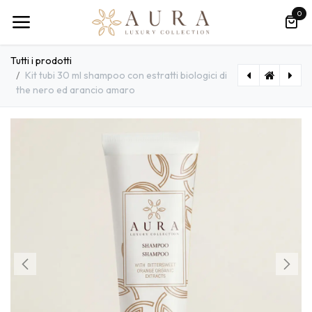
Passa al contenuto
0
Tutti i prodotti
Kit tubi 30 ml shampoo con estratti biologici di
the nero ed arancio amaro
Gel doccia 30ml avena oryza sativa hotel
Ciabatte Hotel Aperte in Poliestere Monouso